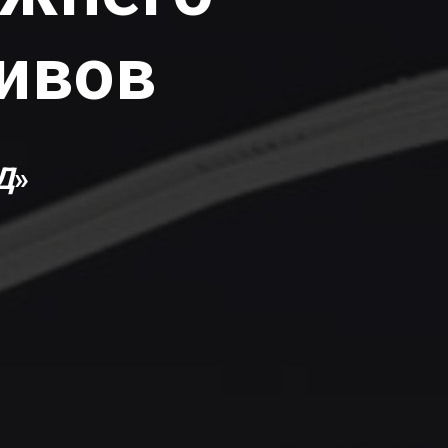
ивов
Д
»