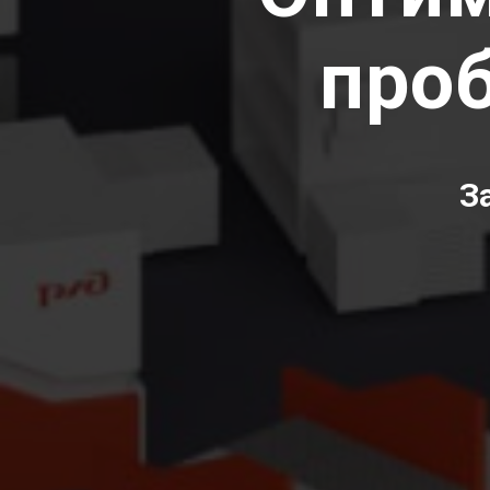
про
З