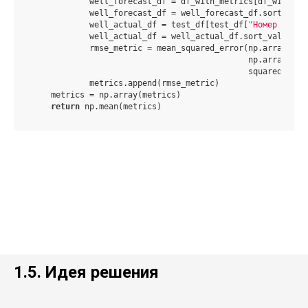
            well_forecast_df = df_with_metrics[df_with_me
            well_forecast_df = well_forecast_df.sort_valu
            well_actual_df = test_df[test_df[
"Номер скваж
            well_actual_df = well_actual_df.sort_values(b
            rmse_metric = mean_squared_error(np.array(wel
                                             np.array(wel
                                             squared=
Fals
            metrics.append(rmse_metric)

    metrics = np.array(metrics)

return
 np.mean(metrics)
1.5. Идея решения