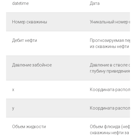
datetime
Дата
Номер скважины
Уникальный номер-ид
Дебит нефти
Прогнозируемая пере
из скважины нефти за
Давление забойное
Давление в стволе ск
глубину приведения з
x
Координата располож
y
Координата располож
Объем жидкости
Объем флюида (нефти 
скважины нефти за пе