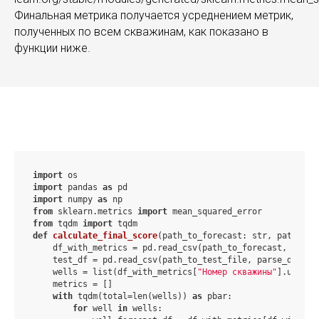
Финальная метрика получается усреднением метрик,
полученных по всем скважинам, как показано в
функции ниже.
import
import
 pandas 
as
import
 numpy 
as
from
 sklearn.metrics 
import
from
 tqdm 
import
def
calculate_final_score
(path_to_forecast: str, path_to_
    df_with_metrics = pd.read_csv(path_to_forecast, parse
    test_df = pd.read_csv(path_to_test_file, parse_dates=
    wells = list(df_with_metrics[
"Номер скважины"
].unique(
    metrics = []

with
 tqdm(total=len(wells)) 
as
 pbar:

for
 well 
in
 wells:
