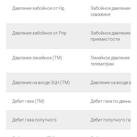
Давление забойное от Hд
Забойное давление от
скважине
Давление забойное от Pпр
Забойное давление от
приемистости
Давление линейное (ТМ)
Линейное давление не
телеметрии
Давление на входе ЭЦН (ТМ)
Давление на входе в 
Дебит газа (ТМ)
Дебит газа по данным 
Дебит газа попутного
Дебит попутного газа