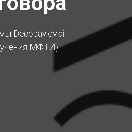
говора
ы Deeppavlov.ai
обучения МФТИ)