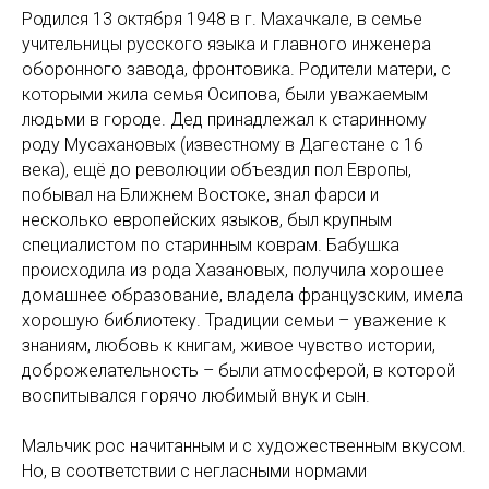
Родился 13 октября 1948 в г. Махачкале, в семье
учительницы русского языка и главного инженера
оборонного завода, фронтовика. Родители матери, с
которыми жила семья Осипова, были уважаемым
людьми в городе. Дед принадлежал к старинному
роду Мусахановых (известному в Дагестане с 16
века), ещё до революции объездил пол Европы,
побывал на Ближнем Востоке, знал фарси и
несколько европейских языков, был крупным
специалистом по старинным коврам. Бабушка
происходила из рода Хазановых, получила хорошее
домашнее образование, владела французским, имела
хорошую библиотеку. Традиции семьи – уважение к
знаниям, любовь к книгам, живое чувство истории,
доброжелательность – были атмосферой, в которой
воспитывался горячо любимый внук и сын.
Мальчик рос начитанным и с художественным вкусом.
Но, в соответствии с негласными нормами