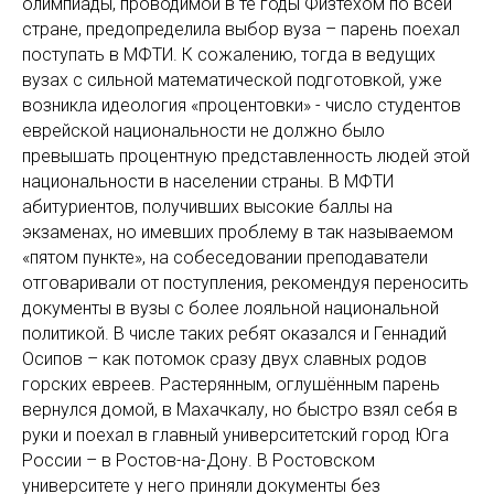
олимпиады, проводимой в те годы Физтехом по всей
стране, предопределила выбор вуза – парень поехал
поступать в МФТИ. К сожалению, тогда в ведущих
вузах с сильной математической подготовкой, уже
возникла идеология «процентовки» - число студентов
еврейской национальности не должно было
превышать процентную представленность людей этой
национальности в населении страны. В МФТИ
абитуриентов, получивших высокие баллы на
экзаменах, но имевших проблему в так называемом
«пятом пункте», на собеседовании преподаватели
отговаривали от поступления, рекомендуя переносить
документы в вузы с более лояльной национальной
политикой. В числе таких ребят оказался и Геннадий
Осипов – как потомок сразу двух славных родов
горских евреев. Растерянным, оглушённым парень
вернулся домой, в Махачкалу, но быстро взял себя в
руки и поехал в главный университетский город Юга
России – в Ростов-на-Дону. В Ростовском
университете у него приняли документы без