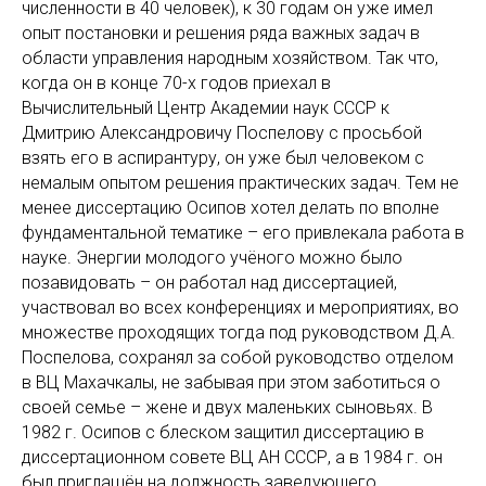
численности в 40 человек), к 30 годам он уже имел
опыт постановки и решения ряда важных задач в
области управления народным хозяйством. Так что,
когда он в конце 70-х годов приехал в
Вычислительный Центр Академии наук СССР к
Дмитрию Александровичу Поспелову с просьбой
взять его в аспирантуру, он уже был человеком с
немалым опытом решения практических задач. Тем не
менее диссертацию Осипов хотел делать по вполне
фундаментальной тематике – его привлекала работа в
науке. Энергии молодого учёного можно было
позавидовать – он работал над диссертацией,
участвовал во всех конференциях и мероприятиях, во
множестве проходящих тогда под руководством Д.А.
Поспелова, сохранял за собой руководство отделом
в ВЦ Махачкалы, не забывая при этом заботиться о
своей семье – жене и двух маленьких сыновьях. В
1982 г. Осипов с блеском защитил диссертацию в
диссертационном совете ВЦ АН СССР, а в 1984 г. он
был приглашён на должность заведующего