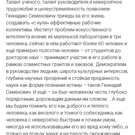
Талант учёного, талант руководителя и невероятное
трудолюбие и целеустремлённость позволили
Геннадию Семёновичу трижды за его жизнь
создавать «с нуля» эффективные рабочие
коллективы. Институт проблем искусственного
интеллекта возник из маленькой лаборатории в три
человека, сейчас в нём работают более 60 человек и
ещё примерно полсотни человек – от студентов до
докторов наук – принимают участие в его работе в
рамках совместных грантов и заказов. Демократизм
в руководстве людьми, широта культурных интересов,
глубина научных прозрений и стойкая преданность
науке как форме познания истины – таков Геннадий
Семёнович. И ещё – он был человеком чести, глубоко
порядочным, дорожащим данным им словом. …А ещё
мы будем помнить его как доброго и тёплого
человека, как весёлого и тонкого собеседника, как
человека с невероятно быстрым и точным умом,
никогда не использовавшим его во вред кому-либо, а
только на пользу науке и на радость окружающим.