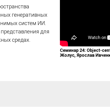
ространства
вных генеративных
снимых систем ИИ.
 представления для
жных средах.
Семинар 24: Object-cent
Жолус, Ярослав Ивчен