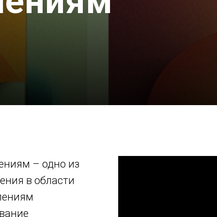
лениям
ениям – одно из
ения в области
влениям
ование