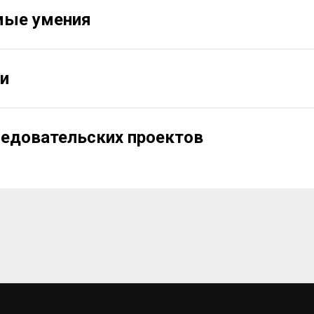
мые умения
и
едовательских проектов