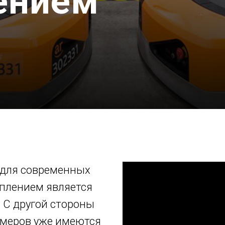
ением
 для современных
еплением является
 С другой стороны
имеров уже имеются