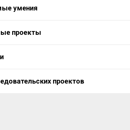
мые умения
ные проекты
и
едовательских проектов